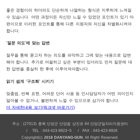
좋은 경험이라 하더라도 단순하게 나열하는 형식은 지루하게 느껴질
수 있습니다. 어떤 과정이든 자신만 느낄 수 있었던 포인트가 있기 마
련이므로 이러한 포인트를 통해 다른 지원자와 자신을 차별화시켜야
합니다.
'질문 의도'에 맞는 답변
질무을 통해 묻고자 하는 의도를 파악하고 그에 맞는 내용으로 답변
해야 합니다. 추가로 어필하고 싶은 부분이 있더라도 먼저 질문에 대
한 답변을 충실히 한 후에 이루어져야합니다.
읽기 쉽게 '구조화' 시키기
맞춤법, 반복 표현, 어려운 단어 사용 등 인사담당자가 어떤 의미인지
알아볼 수 없거나, 불편하게 느낄 수 있으므로 삼가야 합니다.
더 자세한내용 보기(워크넷 바로가기)
주소 : (27013) 충북 단양군 단양읍 상진로 84 단양군일자리지원센터
TEL : 043-423-9923~5
FAX : 043-423-9926
Copyright(c)
2018 DANYANG-GUN
. All Right Reserved.