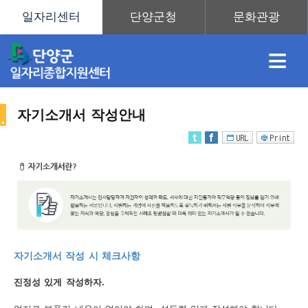
≡
자기소개서 작성안내
채
인
직
취
센
용
재
업
업
터
취
자기소개서 작성 시 체크사항
정
정
훈
도
안
진정성 있게 작성하자.
업