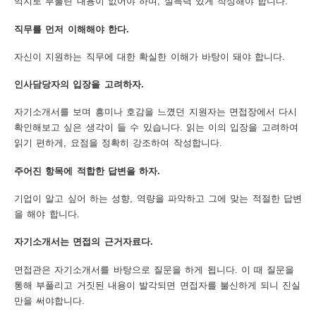
억지로 부풀린 내용이 없어야 하며, 설득력 있게 작성해야 합니다.
보
보
련
우
내
직무를 먼저 이해해야 한다.
자신이 지원하는 직무에 대한 확실한 이해가 바탕이 돼야 합니다.
도
인사담당자의 입장을 고려하자.
정
미
자기소개서를 보며 흥미나 호감을 느꼈던 지원자는 면접장에서 다시
확인해보고 싶은 생각이 들 수 있습니다. 읽는 이의 입장을 고려하여
읽기 편하게, 요점을 정확히 강조하여 작성합니다.
우
보
주어진 항목에 적합한 답변을 하자.
기업이 알고 싶어 하는 성향, 역량을 파악하고 그에 맞는 적절한 답변
을 해야 합니다.
미
자기소개서는 면접의 근거자료다.
면접관은 자기소개서를 바탕으로 질문을 하게 됩니다. 이 때 질문을
통해 부풀리고 거짓된 내용이 발각되면 면접자를 불신하게 되니 진실
취
만을 써야합니다.
업