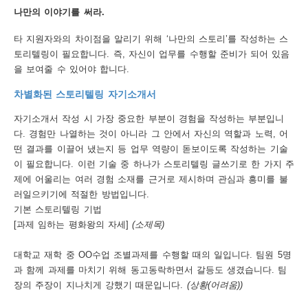
나만의 이야기를 써라.
행
타 지원자와의 차이점을 알리기 위해 ‘나만의 스토리’를 작성하는 스
사
토리텔링이 필요합니다. 즉, 자신이 업무를 수행할 준비가 되어 있음
안
을 보여줄 수 있어야 합니다.
내
차별화된 스토리텔링 자기소개서
자기소개서 작성 시 가장 중요한 부분이 경험을 작성하는 부분입니
다. 경험만 나열하는 것이 아니라 그 안에서 자신의 역할과 노력, 어
떤 결과를 이끌어 냈는지 등 업무 역량이 돋보이도록 작성하는 기술
이 필요합니다. 이런 기술 중 하나가 스토리텔링 글쓰기로 한 가지 주
제에 어울리는 여러 경험 소재를 근거로 제시하며 관심과 흥미를 불
러일으키기에 적절한 방법입니다.
기본 스토리텔링 기법
[과제 임하는 평화왕의 자세]
(소제목)
대학교 재학 중 OO수업 조별과제를 수행할 때의 일입니다. 팀원 5명
과 함께 과제를 마치기 위해 동고동락하면서 갈등도 생겼습니다. 팀
장의 주장이 지나치게 강했기 때문입니다.
(상황(어려움))