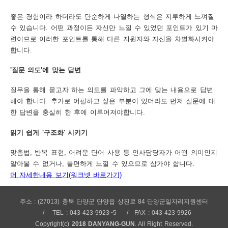
좋은 경험이라 하더라도 단순하게 나열하는 형식은 지루하게 느껴질
수 있습니다. 어떤 과정이든 자신만 느낄 수 있었던 포인트가 있기 마
련이므로 이러한 포인트를 통해 다른 지원자와 자신을 차별화시켜야
합니다.
'질문 의도'에 맞는 답변
질무을 통해 묻고자 하는 의도를 파악하고 그에 맞는 내용으로 답변
해야 합니다. 추가로 어필하고 싶은 부분이 있더라도 먼저 질문에 대
한 답변을 충실히 한 후에 이루어져야합니다.
읽기 쉽게 '구조화' 시키기
맞춤법, 반복 표현, 어려운 단어 사용 등 인사담당자가 어떤 의미인지
알아볼 수 없거나, 불편하게 느낄 수 있으므로 삼가야 합니다.
더 자세한내용 보기(워크넷 바로가기)
주소 : (27013) 충북 단양군 단양읍 상진로 84 단양군일자리지원센터
TEL : 043-423-9923~5
FAX : 043-423-9926
Copyright(c)
2018 DANYANG-GUN
. All Right Reserved.