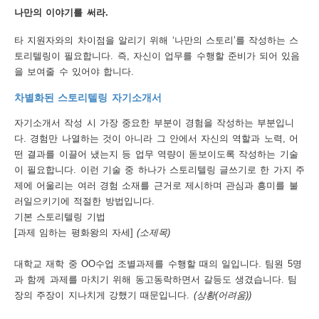
나만의 이야기를 써라.
행
타 지원자와의 차이점을 알리기 위해 ‘나만의 스토리’를 작성하는 스
사
토리텔링이 필요합니다. 즉, 자신이 업무를 수행할 준비가 되어 있음
안
을 보여줄 수 있어야 합니다.
내
차별화된 스토리텔링 자기소개서
자기소개서 작성 시 가장 중요한 부분이 경험을 작성하는 부분입니
다. 경험만 나열하는 것이 아니라 그 안에서 자신의 역할과 노력, 어
떤 결과를 이끌어 냈는지 등 업무 역량이 돋보이도록 작성하는 기술
이 필요합니다. 이런 기술 중 하나가 스토리텔링 글쓰기로 한 가지 주
제에 어울리는 여러 경험 소재를 근거로 제시하며 관심과 흥미를 불
러일으키기에 적절한 방법입니다.
기본 스토리텔링 기법
[과제 임하는 평화왕의 자세]
(소제목)
대학교 재학 중 OO수업 조별과제를 수행할 때의 일입니다. 팀원 5명
과 함께 과제를 마치기 위해 동고동락하면서 갈등도 생겼습니다. 팀
장의 주장이 지나치게 강했기 때문입니다.
(상황(어려움))