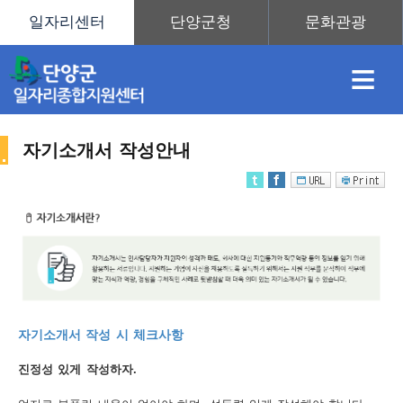
≡
자기소개서 작성안내
채
인
직
취
센
용
재
업
업
터
취
자기소개서 작성 시 체크사항
정
정
훈
도
안
진정성 있게 작성하자.
업