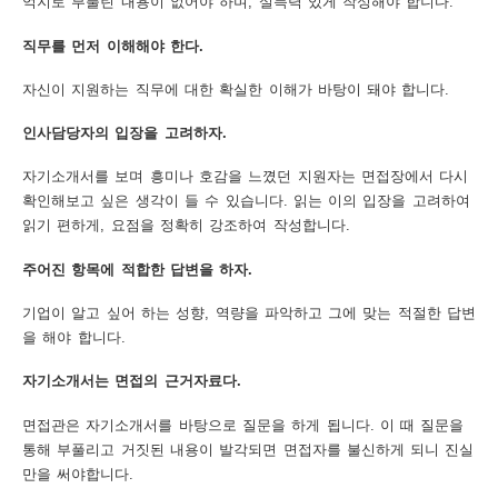
억지로 부풀린 내용이 없어야 하며, 설득력 있게 작성해야 합니다.
보
보
련
우
내
직무를 먼저 이해해야 한다.
자신이 지원하는 직무에 대한 확실한 이해가 바탕이 돼야 합니다.
도
인사담당자의 입장을 고려하자.
정
미
자기소개서를 보며 흥미나 호감을 느꼈던 지원자는 면접장에서 다시
확인해보고 싶은 생각이 들 수 있습니다. 읽는 이의 입장을 고려하여
읽기 편하게, 요점을 정확히 강조하여 작성합니다.
우
보
주어진 항목에 적합한 답변을 하자.
기업이 알고 싶어 하는 성향, 역량을 파악하고 그에 맞는 적절한 답변
을 해야 합니다.
미
자기소개서는 면접의 근거자료다.
면접관은 자기소개서를 바탕으로 질문을 하게 됩니다. 이 때 질문을
통해 부풀리고 거짓된 내용이 발각되면 면접자를 불신하게 되니 진실
취
만을 써야합니다.
업