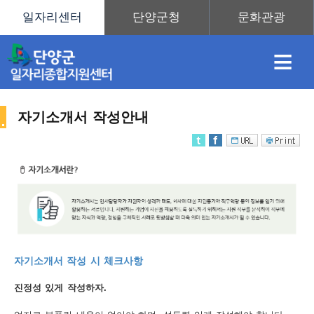
≡
자기소개서 작성안내
채
인
직
취
센
용
재
업
업
터
취
자기소개서 작성 시 체크사항
정
정
훈
도
안
진정성 있게 작성하자.
업