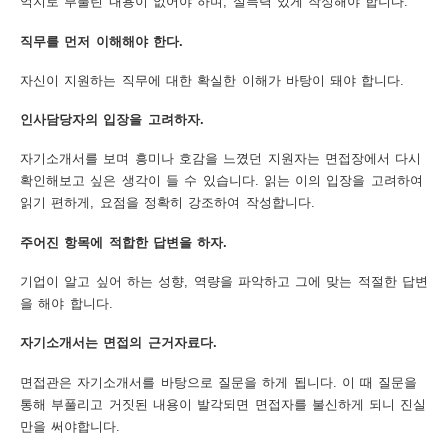
억지로 부풀린 내용이 없어야 하며, 설득력 있게 작성해야 합니다.
보
보
련
우
내
직무를 먼저 이해해야 한다.
자신이 지원하는 직무에 대한 확실한 이해가 바탕이 돼야 합니다.
도
인사담당자의 입장을 고려하자.
정
미
자기소개서를 보며 흥미나 호감을 느꼈던 지원자는 면접장에서 다시
확인해보고 싶은 생각이 들 수 있습니다. 읽는 이의 입장을 고려하여
읽기 편하게, 요점을 정확히 강조하여 작성합니다.
우
보
주어진 항목에 적합한 답변을 하자.
기업이 알고 싶어 하는 성향, 역량을 파악하고 그에 맞는 적절한 답변
을 해야 합니다.
미
자기소개서는 면접의 근거자료다.
면접관은 자기소개서를 바탕으로 질문을 하게 됩니다. 이 때 질문을
통해 부풀리고 거짓된 내용이 발각되면 면접자를 불신하게 되니 진실
취
만을 써야합니다.
업