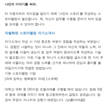
나만의 이야기를 써라.
행
타 지원자와의 차이점을 알리기 위해 ‘나만의 스토리’를 작성하는 스
사
토리텔링이 필요합니다. 즉, 자신이 업무를 수행할 준비가 되어 있음
안
을 보여줄 수 있어야 합니다.
내
차별화된 스토리텔링 자기소개서
자기소개서 작성 시 가장 중요한 부분이 경험을 작성하는 부분입니
다. 경험만 나열하는 것이 아니라 그 안에서 자신의 역할과 노력, 어
떤 결과를 이끌어 냈는지 등 업무 역량이 돋보이도록 작성하는 기술
이 필요합니다. 이런 기술 중 하나가 스토리텔링 글쓰기로 한 가지 주
제에 어울리는 여러 경험 소재를 근거로 제시하며 관심과 흥미를 불
러일으키기에 적절한 방법입니다.
기본 스토리텔링 기법
[과제 임하는 평화왕의 자세]
(소제목)
대학교 재학 중 OO수업 조별과제를 수행할 때의 일입니다. 팀원 5명
과 함께 과제를 마치기 위해 동고동락하면서 갈등도 생겼습니다. 팀
장의 주장이 지나치게 강했기 때문입니다.
(상황(어려움))