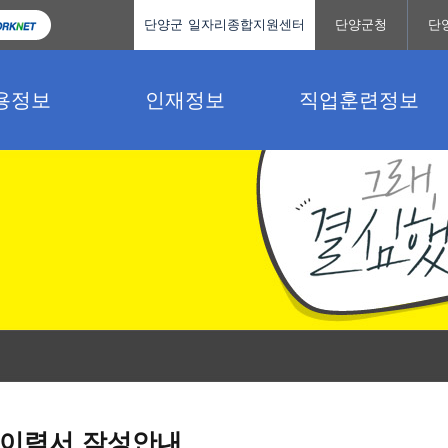
단양군 일자리종합지원센터
단양군청
단
용정보
인재정보
직업훈련정보
이력서 작성안내