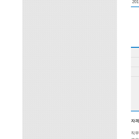
201
자격
직무