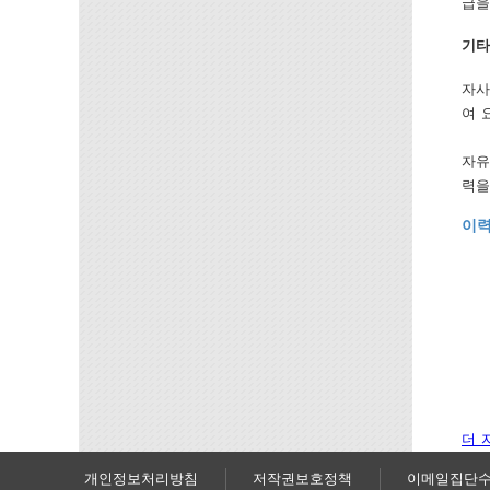
급을
기타
자사
여 
자유
력을
이력
더 
개인정보처리방침
저작권보호정책
이메일집단