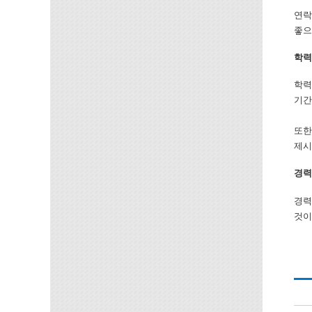
연락
좋으
학력
학력
기간
또한
제시
경력
경력
것이