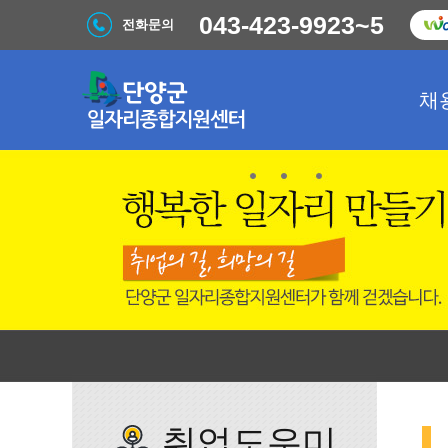
043-423-9923~5
전화문의
채
취업도우미