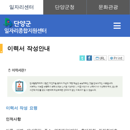
≡
이력서 작성안내
채
인
직
취
센
용
재
업
업
터
취
이력서 작성 요령
정
정
훈
도
안
인적사항
업