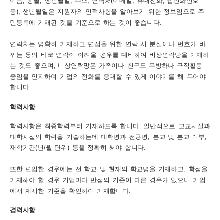
이름, 성별, 생년월일, 주소, 연락처(이메일, 휴대전화, 집전화번호
등), 생년월일은 지원자의 인적사항을 알아보기 위한 정보임으로 주
보
보
련
우
내
민등록에 기재된 것을 기준으로 하는 것이 좋습니다.
도
연락처는 명확히 기재하고 면접을 위한 연락 시 분실이나 번호가 바
뀌는 등의 바로 연락이 어려울 경우를 대비하여 비상연락망을 기재하
정
미
는 것도 좋으며, 비상연락망은 가족이나 친구도 무방하나 구직활동
중임을 인지하여 기업의 전화를 응대할 수 있게 이야기를 해 두어야
합니다.
우
학력사항
보
학력사항은 최종학력부터 기재하도록 합니다. 일반적으로 고교시절과
대학시절의 학력을 기술하는데 대학명과 전공명, 본교 및 분교 여부,
재학기간(년/월 단위) 등을 정확히 써야 합니다.
미
또한 편입한 경우에는 전 학교 및 현재의 학교명을 기재하고, 학점을
기재해야 할 경우 기업마다 만점의 기준이 다른 경우가 있으니 기업
에서 제시한 기준을 확인하여 기재합니다.
취
경력사항
업