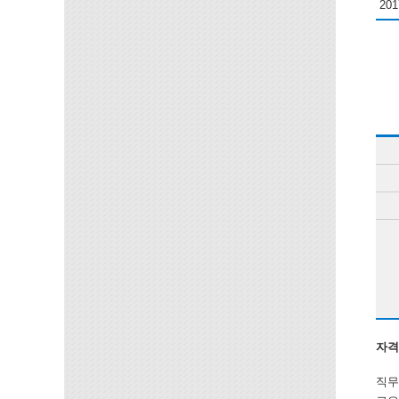
201
자격
직무