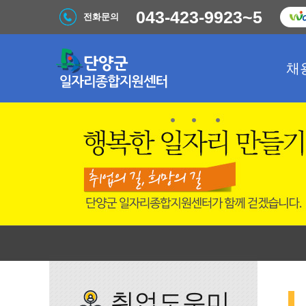
043-423-9923~5
전화문의
채
취업도우미