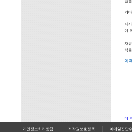
급을
기타
자사
여 
자유
력을
이력
더 
개인정보처리방침
저작권보호정책
이메일집단