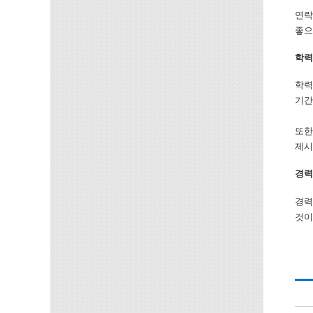
연락
좋으
학력
학력
기간
또한
제시
경력
경력
것이