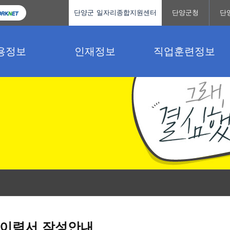
단양군 일자리종합지원센터
단양군청
단
용정보
인재정보
직업훈련정보
이력서 작성안내