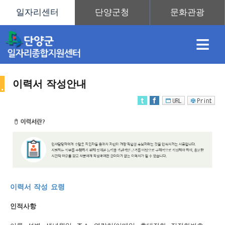
≡
이력서 작성안내
채
인
직
취
센
용
재
업
업
터
취
이력서 작성 요령
정
정
훈
도
안
인적사항
업