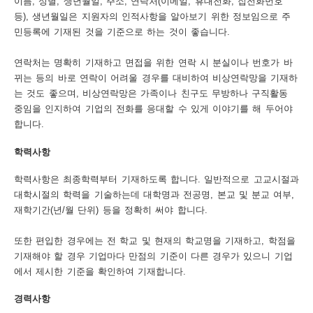
이름, 성별, 생년월일, 주소, 연락처(이메일, 휴대전화, 집전화번호
등), 생년월일은 지원자의 인적사항을 알아보기 위한 정보임으로 주
보
보
련
우
내
민등록에 기재된 것을 기준으로 하는 것이 좋습니다.
도
연락처는 명확히 기재하고 면접을 위한 연락 시 분실이나 번호가 바
뀌는 등의 바로 연락이 어려울 경우를 대비하여 비상연락망을 기재하
정
미
는 것도 좋으며, 비상연락망은 가족이나 친구도 무방하나 구직활동
중임을 인지하여 기업의 전화를 응대할 수 있게 이야기를 해 두어야
합니다.
우
학력사항
보
학력사항은 최종학력부터 기재하도록 합니다. 일반적으로 고교시절과
대학시절의 학력을 기술하는데 대학명과 전공명, 본교 및 분교 여부,
재학기간(년/월 단위) 등을 정확히 써야 합니다.
미
또한 편입한 경우에는 전 학교 및 현재의 학교명을 기재하고, 학점을
기재해야 할 경우 기업마다 만점의 기준이 다른 경우가 있으니 기업
에서 제시한 기준을 확인하여 기재합니다.
취
경력사항
업