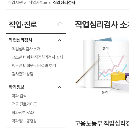
보
보
련
우
내
도
정
미
우
보
미
취
업