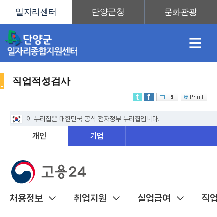
≡
직업적성검사
채
인
직
취
센
용
재
업
업
터
취
정
정
훈
도
안
업