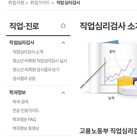
보
보
련
우
내
도
정
미
우
보
미
취
업