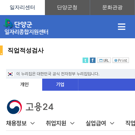
≡
직업적성검사
채
인
직
취
센
용
재
업
업
터
취
정
정
훈
도
안
업