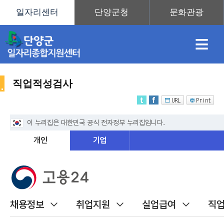
≡
직업적성검사
채
인
직
취
센
용
재
업
업
터
취
정
정
훈
도
안
업