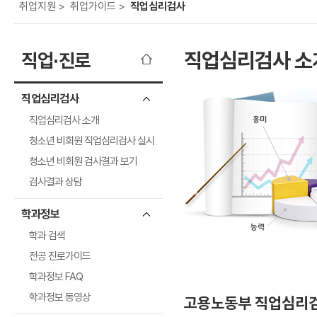
보
보
련
우
내
도
정
미
우
보
미
취
업