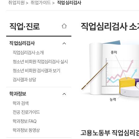
보
보
련
우
내
도
정
미
우
보
미
취
업