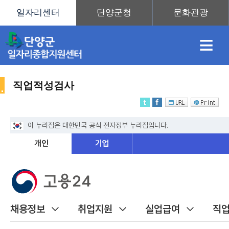
≡
직업적성검사
채
인
직
취
센
용
재
업
업
터
취
정
정
훈
도
안
업