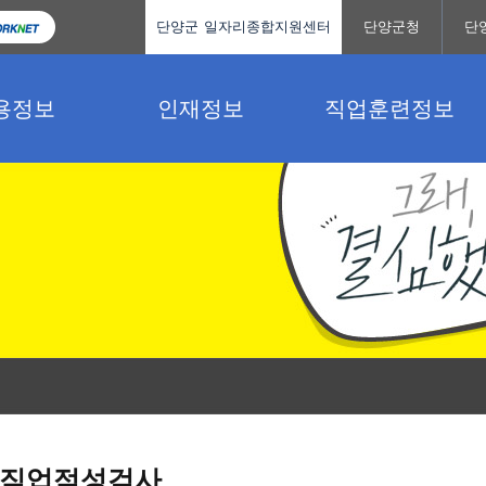
단양군 일자리종합지원센터
단양군청
단
용정보
인재정보
직업훈련정보
직업적성검사