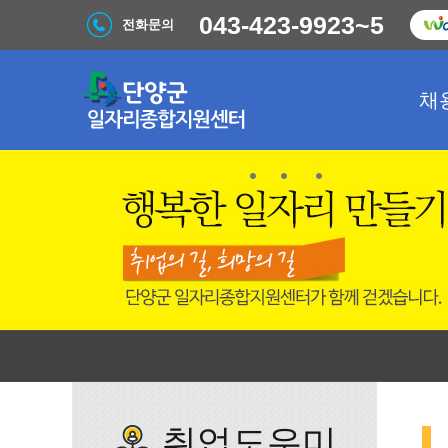
043-423-9923~5
전화문의
채
취업도우미