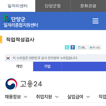
≡
직업적성검사
채
인
직
취
센
용
재
업
업
터
취
정
정
훈
도
안
업