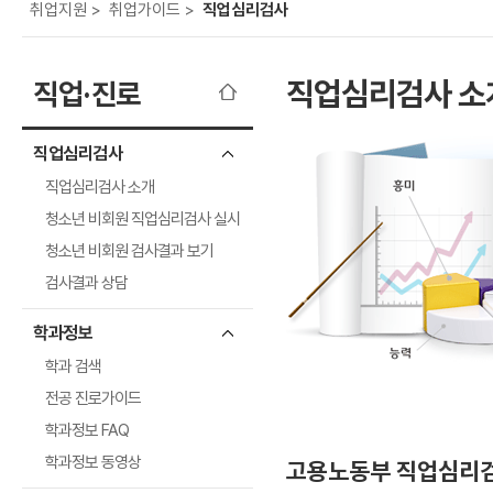
보
보
련
우
내
도
정
미
우
보
미
취
업