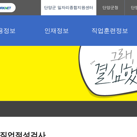
단양군 일자리종합지원센터
단양군청
단
용정보
인재정보
직업훈련정보
직업적성검사