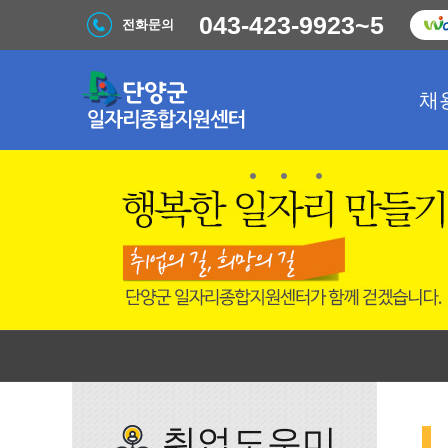
043-423-9923~5
전화문의
채
취업도우미