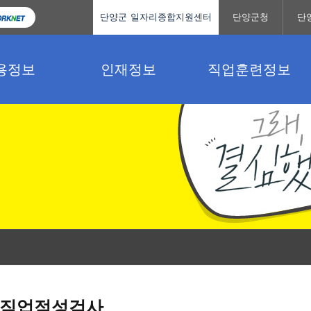
단양군 일자리종합지원센터
단양군청
단
용정보
인재정보
직업훈련정보
직업적성검사