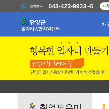
043-423-9923~5
전화문의
채
취업도우미