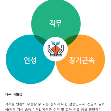
보
보
련
우
내
도
정
미
우
보
미
직무 적합성
취
직무를 원활히 수행할 수 있는 능력에 대한 검증입니다. 전공의 일치
성(관련 지식 습득 여부), 자격증 취득 및 교육 수료 등을 판단하여
업