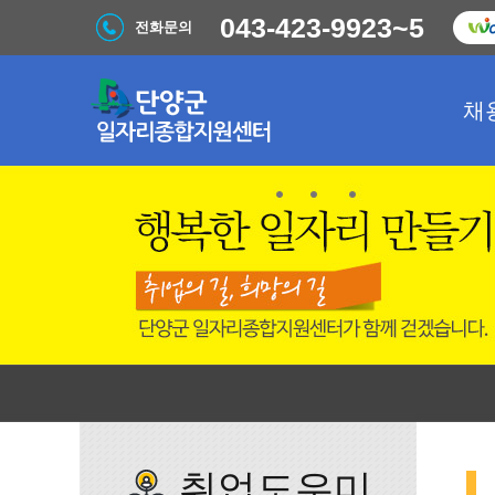
043-423-9923~5
전화문의
채
취업도우미