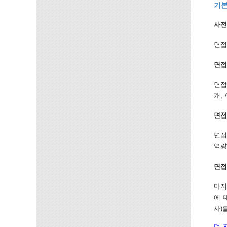
기본
사전
면접
면접
면접
개,
면접
면접
역량
면접
마지
에 
사)
더 