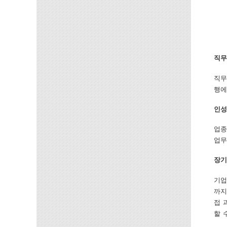
직무
직무
행에
인성
업종
업무
장기
기업
까지
접 
할 