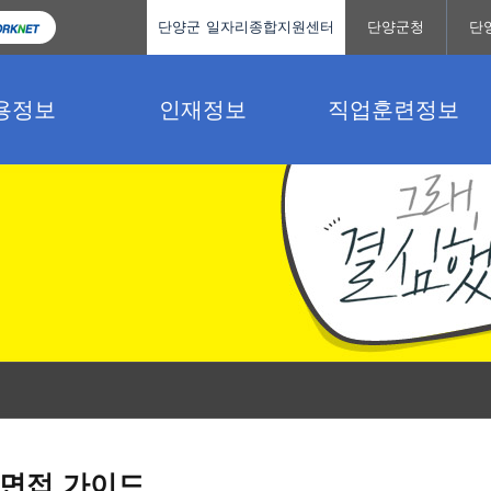
단양군 일자리종합지원센터
단양군청
단
용정보
인재정보
직업훈련정보
면접 가이드