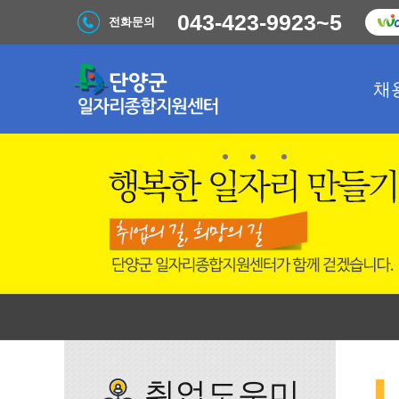
043-423-9923~5
전화문의
채
취업도우미