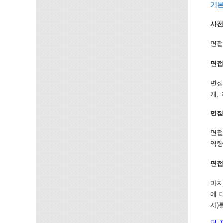
기본
사전
면접
면접
면접
개,
면접
면접
역량
면접
마지
에 
사)
더 