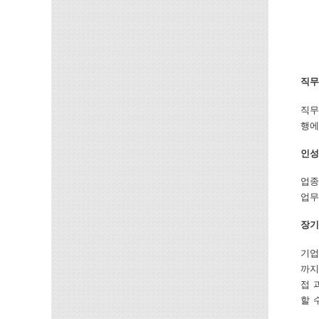
직무
직무
행에
인성
업종
업무
장기
기업
까지
접 
할 