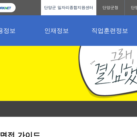
단양군 일자리종합지원센터
단양군청
단
용정보
인재정보
직업훈련정보
면접 가이드