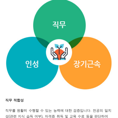
보
보
련
우
내
도
정
미
우
보
미
직무 적합성
취
직무를 원활히 수행할 수 있는 능력에 대한 검증입니다. 전공의 일치
성(관련 지식 습득 여부), 자격증 취득 및 교육 수료 등을 판단하여
업