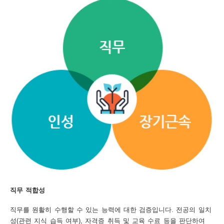
보
보
련
우
내
도
정
미
우
보
미
직무 적합성
취
직무를 원활히 수행할 수 있는 능력에 대한 검증입니다. 전공의 일치
성(관련 지식 습득 여부), 자격증 취득 및 교육 수료 등을 판단하여
업