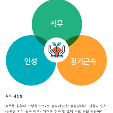
보
보
련
우
내
도
정
미
우
보
미
직무 적합성
취
직무를 원활히 수행할 수 있는 능력에 대한 검증입니다. 전공의 일치
성(관련 지식 습득 여부), 자격증 취득 및 교육 수료 등을 판단하여
업