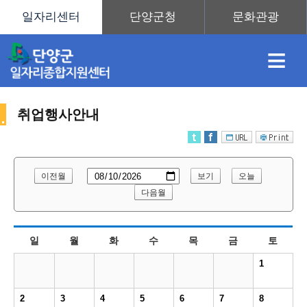
≡
취업행사안내
채
인
직
취
센
이전월
보기
오늘
용
재
업
업
터
다음월
취
일
월
화
수
목
금
토
정
정
훈
도
안
1
업
2
3
4
5
6
7
8