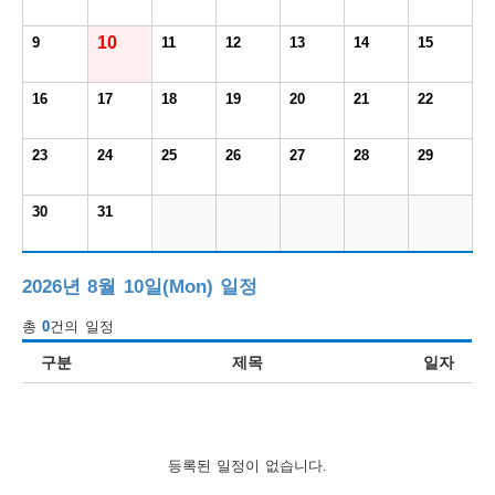
보
보
련
우
내
10
9
11
12
13
14
15
도
16
17
18
19
20
21
22
정
미
23
24
25
26
27
28
29
30
31
우
보
2026년 8월 10일(Mon) 일정
총
0
건의 일정
미
구분
제목
일자
취
등록된 일정이 없습니다.
업