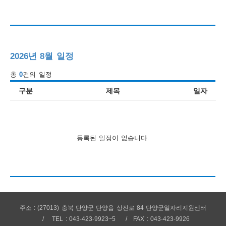
행
사
안
2026년 8월 일정
내
총
0
건의 일정
구분
제목
일자
등록된 일정이 없습니다.
주소 : (27013) 충북 단양군 단양읍 상진로 84 단양군일자리지원센터
TEL : 043-423-9923~5
FAX : 043-423-9926