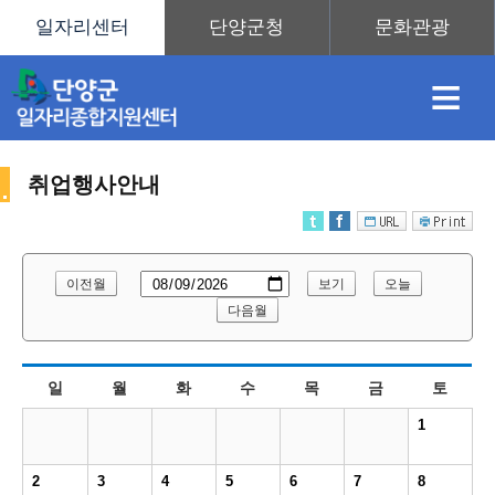
≡
취업행사안내
채
인
직
취
센
이전월
보기
오늘
용
재
업
업
터
다음월
취
일
월
화
수
목
금
토
정
정
훈
도
안
1
업
2
3
4
5
6
7
8