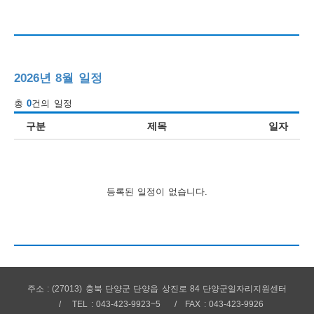
행
사
안
2026년 8월 일정
내
총
0
건의 일정
구분
제목
일자
등록된 일정이 없습니다.
주소 : (27013) 충북 단양군 단양읍 상진로 84 단양군일자리지원센터
TEL : 043-423-9923~5
FAX : 043-423-9926