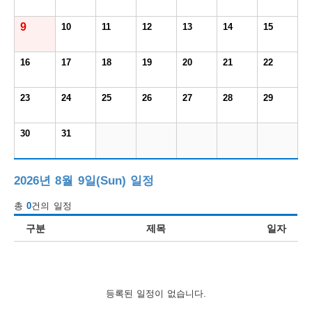
보
보
련
우
내
9
10
11
12
13
14
15
도
16
17
18
19
20
21
22
정
미
23
24
25
26
27
28
29
30
31
우
보
2026년 8월 9일(Sun) 일정
총
0
건의 일정
미
구분
제목
일자
취
등록된 일정이 없습니다.
업