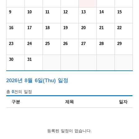
보
보
련
우
내
9
10
11
12
13
14
15
도
16
17
18
19
20
21
22
정
미
23
24
25
26
27
28
29
30
31
우
보
2026년 8월 6일(Thu) 일정
총
0
건의 일정
미
구분
제목
일자
취
등록된 일정이 없습니다.
업