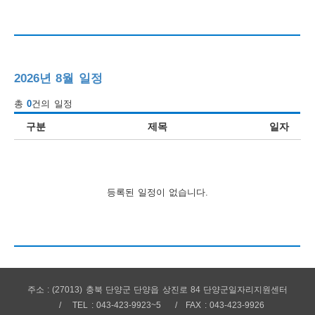
행
사
안
2026년 8월 일정
내
총
0
건의 일정
구분
제목
일자
등록된 일정이 없습니다.
주소 : (27013) 충북 단양군 단양읍 상진로 84 단양군일자리지원센터
TEL : 043-423-9923~5
FAX : 043-423-9926