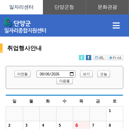
≡
취업행사안내
채
인
직
취
센
이전월
보기
오늘
용
재
업
업
터
다음월
취
일
월
화
수
목
금
토
정
정
훈
도
안
1
업
6
2
3
4
5
7
8