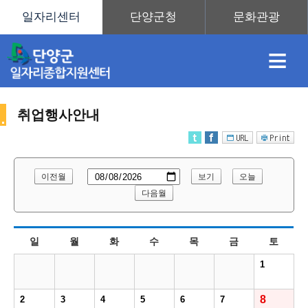
≡
취업행사안내
채
인
직
취
센
이전월
보기
오늘
용
재
업
업
터
다음월
취
일
월
화
수
목
금
토
정
정
훈
도
안
1
업
8
2
3
4
5
6
7