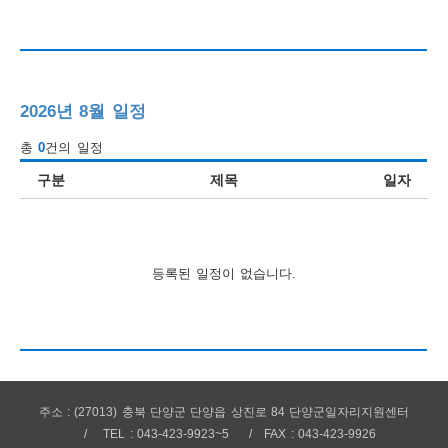
행
사
안
2026년 8월 일정
내
총
0
건의 일정
구분
제목
일자
등록된 일정이 없습니다.
주소 : (27013) 충북 단양군 단양읍 상진로 84 단양군일자리지원센터
TEL : 043-423-9923~5
FAX : 043-423-9926