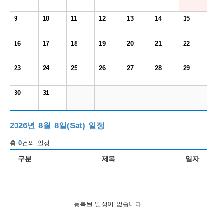
보
보
련
우
내
9
10
11
12
13
14
15
도
16
17
18
19
20
21
22
정
미
23
24
25
26
27
28
29
30
31
우
보
2026년 8월 8일(Sat) 일정
총
0
건의 일정
미
구분
제목
일자
취
등록된 일정이 없습니다.
업