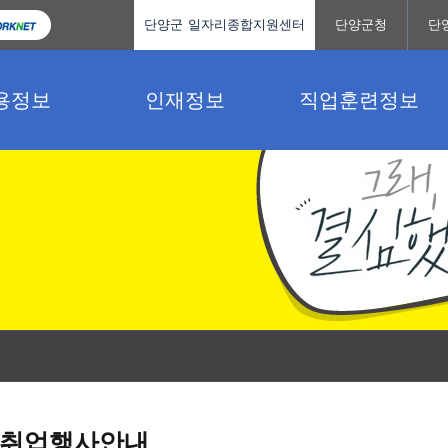
단양군 일자리종합지원센터
단양군청
단
용정보
인재정보
직업훈련정보
취업행사안내