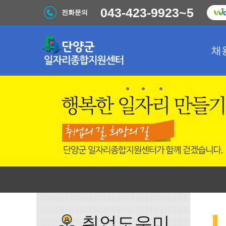
043-423-9923~5
전화문의
채
취업도우미