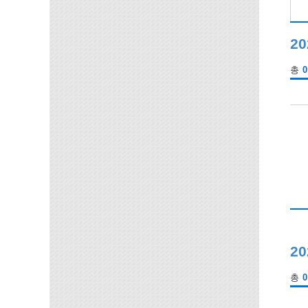
20
총
0
2
총
0