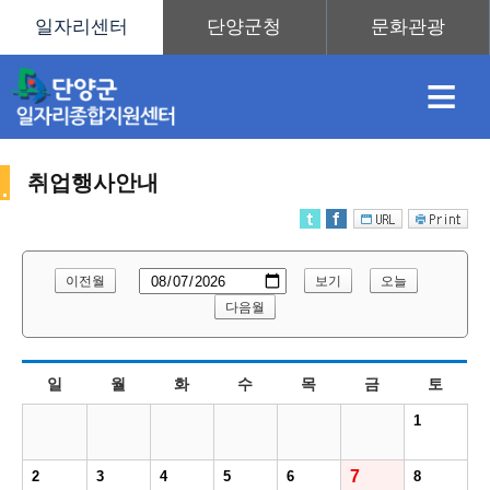
≡
취업행사안내
채
인
직
취
센
이전월
보기
오늘
용
재
업
업
터
다음월
취
일
월
화
수
목
금
토
정
정
훈
도
안
1
업
7
2
3
4
5
6
8