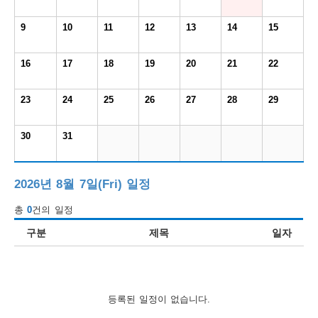
보
보
련
우
내
9
10
11
12
13
14
15
도
16
17
18
19
20
21
22
정
미
23
24
25
26
27
28
29
30
31
우
보
2026년 8월 7일(Fri) 일정
총
0
건의 일정
미
구분
제목
일자
취
등록된 일정이 없습니다.
업