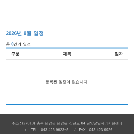
행
사
안
2026년 8월 일정
내
총
0
건의 일정
구분
제목
일자
등록된 일정이 없습니다.
주소 : (27013) 충북 단양군 단양읍 상진로 84 단양군일자리지원센터
TEL : 043-423-9923~5
FAX : 043-423-9926