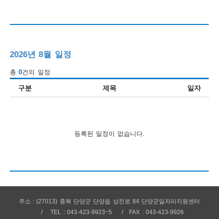
행
사
안
2026년 8월 일정
내
총
0
건의 일정
구분
제목
일자
등록된 일정이 없습니다.
주소 : (27013) 충북 단양군 단양읍 상진로 84 단양군일자리지원센터
TEL : 043-423-9923~5
FAX : 043-423-9926