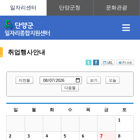
≡
취업행사안내
채
인
직
취
센
이전월
보기
오늘
용
재
업
업
터
다음월
취
일
월
화
수
목
금
토
정
정
훈
도
안
1
업
7
2
3
4
5
6
8