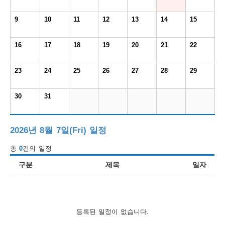
보
보
련
우
내
9
10
11
12
13
14
15
도
16
17
18
19
20
21
22
정
미
23
24
25
26
27
28
29
30
31
우
보
2026년 8월 7일(Fri) 일정
총
0
건의 일정
미
구분
제목
일자
취
등록된 일정이 없습니다.
업