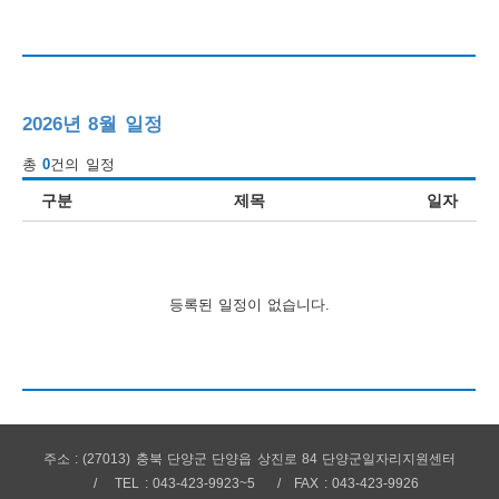
행
사
안
2026년 8월 일정
내
총
0
건의 일정
구분
제목
일자
등록된 일정이 없습니다.
주소 : (27013) 충북 단양군 단양읍 상진로 84 단양군일자리지원센터
TEL : 043-423-9923~5
FAX : 043-423-9926