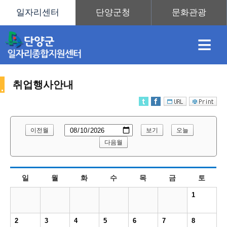
≡
취업행사안내
채
인
직
취
센
이전월
보기
오늘
용
재
업
업
터
다음월
취
일
월
화
수
목
금
토
정
정
훈
도
안
1
업
2
3
4
5
6
7
8