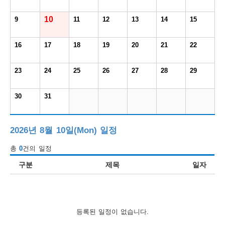
보
보
련
우
내
10
9
11
12
13
14
15
도
16
17
18
19
20
21
22
정
미
23
24
25
26
27
28
29
30
31
우
보
2026년 8월 10일(Mon) 일정
총
0
건의 일정
미
구분
제목
일자
취
등록된 일정이 없습니다.
업