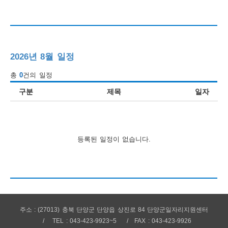
행
사
안
2026년 8월 일정
내
총
0
건의 일정
구분
제목
일자
등록된 일정이 없습니다.
주소 : (27013) 충북 단양군 단양읍 상진로 84 단양군일자리지원센터
TEL : 043-423-9923~5
FAX : 043-423-9926