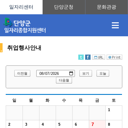
≡
취업행사안내
채
인
직
취
센
이전월
보기
오늘
용
재
업
업
터
다음월
취
일
월
화
수
목
금
토
정
정
훈
도
안
1
업
7
2
3
4
5
6
8