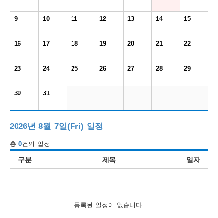
보
보
련
우
내
9
10
11
12
13
14
15
도
16
17
18
19
20
21
22
정
미
23
24
25
26
27
28
29
30
31
우
보
2026년 8월 7일(Fri) 일정
총
0
건의 일정
미
구분
제목
일자
취
등록된 일정이 없습니다.
업