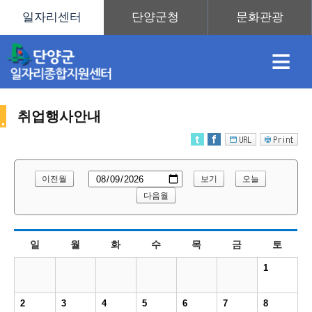
≡
취업행사안내
채
인
직
취
센
이전월
보기
오늘
용
재
업
업
터
다음월
취
일
월
화
수
목
금
토
정
정
훈
도
안
1
업
2
3
4
5
6
7
8