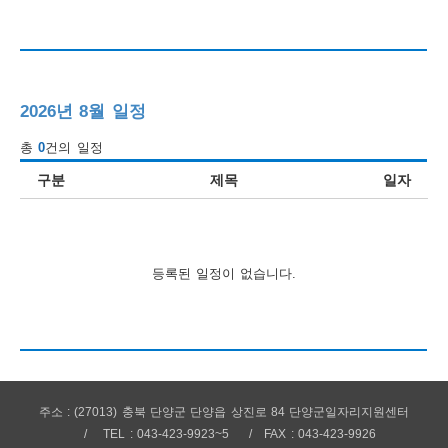
행
사
안
2026년 8월 일정
내
총
0
건의 일정
구분
제목
일자
등록된 일정이 없습니다.
주소 : (27013) 충북 단양군 단양읍 상진로 84 단양군일자리지원센터
TEL : 043-423-9923~5
FAX : 043-423-9926