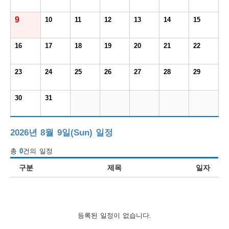
보
보
련
우
내
9
10
11
12
13
14
15
도
16
17
18
19
20
21
22
정
미
23
24
25
26
27
28
29
30
31
우
보
2026년 8월 9일(Sun) 일정
총
0
건의 일정
미
구분
제목
일자
취
등록된 일정이 없습니다.
업