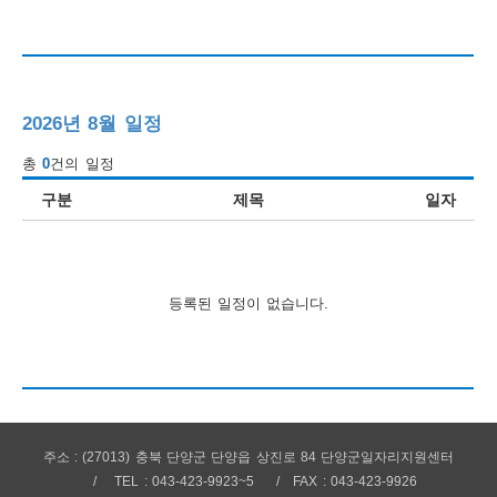
행
사
안
2026년 8월 일정
내
총
0
건의 일정
구분
제목
일자
등록된 일정이 없습니다.
주소 : (27013) 충북 단양군 단양읍 상진로 84 단양군일자리지원센터
TEL : 043-423-9923~5
FAX : 043-423-9926