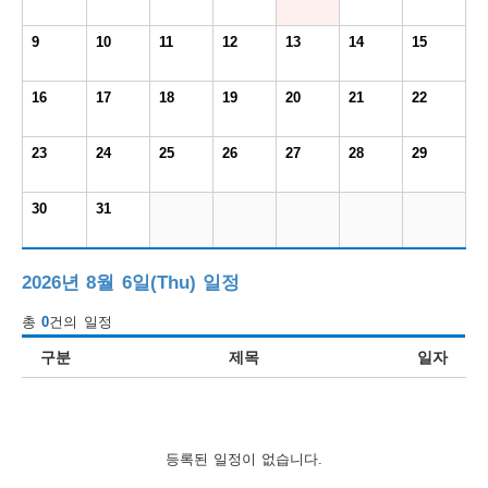
보
보
련
우
내
9
10
11
12
13
14
15
도
16
17
18
19
20
21
22
정
미
23
24
25
26
27
28
29
30
31
우
보
2026년 8월 6일(Thu) 일정
총
0
건의 일정
미
구분
제목
일자
취
등록된 일정이 없습니다.
업