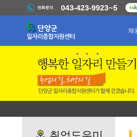
043-423-9923~5
전화문의
채
취업도우미