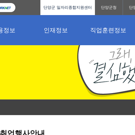
단양군 일자리종합지원센터
단양군청
단
용정보
인재정보
직업훈련정보
취업행사안내