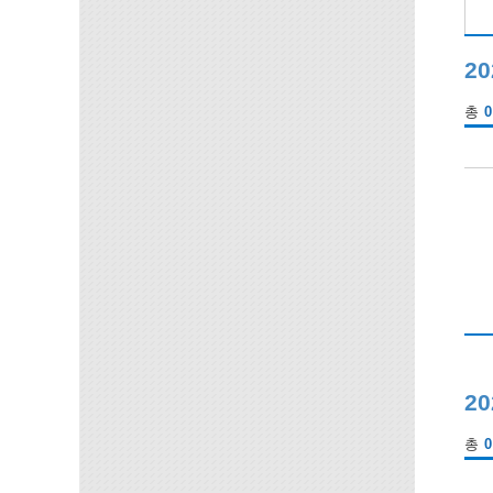
20
총
0
2
총
0