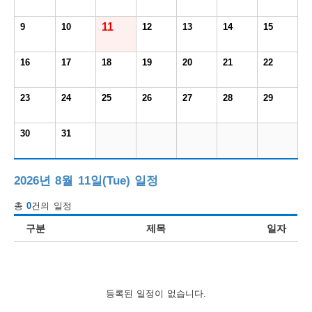
보
보
련
우
내
11
9
10
12
13
14
15
도
16
17
18
19
20
21
22
정
미
23
24
25
26
27
28
29
30
31
우
보
2026년 8월 11일(Tue) 일정
총
0
건의 일정
미
구분
제목
일자
취
등록된 일정이 없습니다.
업