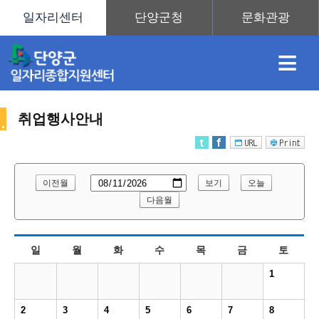
≡
취업행사안내
채
인
직
취
센
이전월
보기
오늘
용
재
업
업
터
다음월
취
일
월
화
수
목
금
토
정
정
훈
도
안
1
업
2
3
4
5
6
7
8