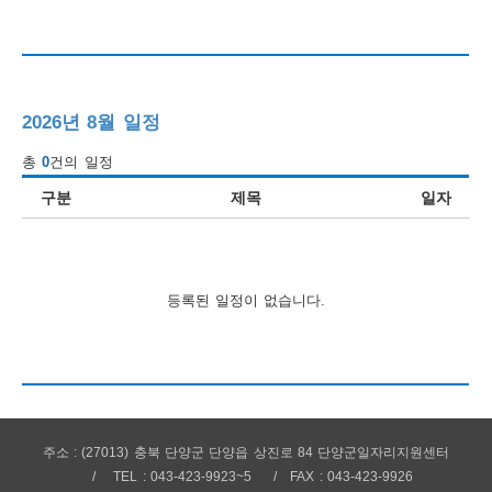
행
사
안
2026년 8월 일정
내
총
0
건의 일정
구분
제목
일자
등록된 일정이 없습니다.
주소 : (27013) 충북 단양군 단양읍 상진로 84 단양군일자리지원센터
TEL : 043-423-9923~5
FAX : 043-423-9926