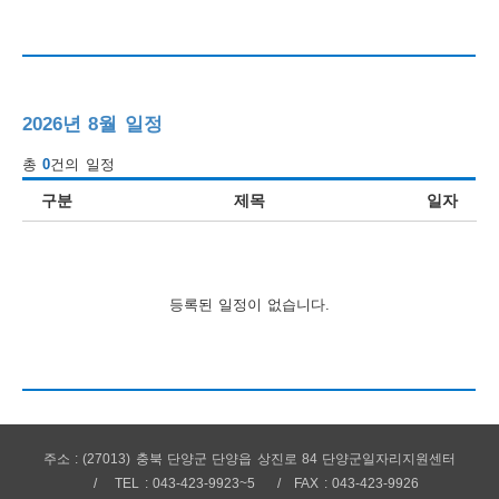
행
사
안
2026년 8월 일정
내
총
0
건의 일정
구분
제목
일자
등록된 일정이 없습니다.
주소 : (27013) 충북 단양군 단양읍 상진로 84 단양군일자리지원센터
TEL : 043-423-9923~5
FAX : 043-423-9926