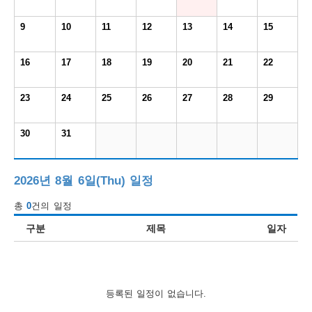
보
보
련
우
내
9
10
11
12
13
14
15
도
16
17
18
19
20
21
22
정
미
23
24
25
26
27
28
29
30
31
우
보
2026년 8월 6일(Thu) 일정
총
0
건의 일정
미
구분
제목
일자
취
등록된 일정이 없습니다.
업