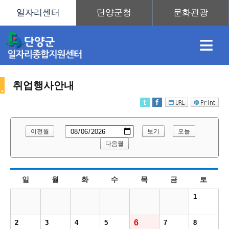
≡
취업행사안내
채
인
직
취
센
이전월
보기
오늘
용
재
업
업
터
다음월
취
일
월
화
수
목
금
토
정
정
훈
도
안
1
업
6
2
3
4
5
7
8