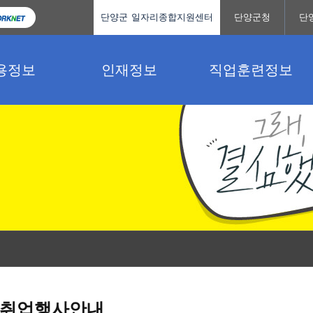
단양군 일자리종합지원센터
단양군청
단
용정보
인재정보
직업훈련정보
취업행사안내