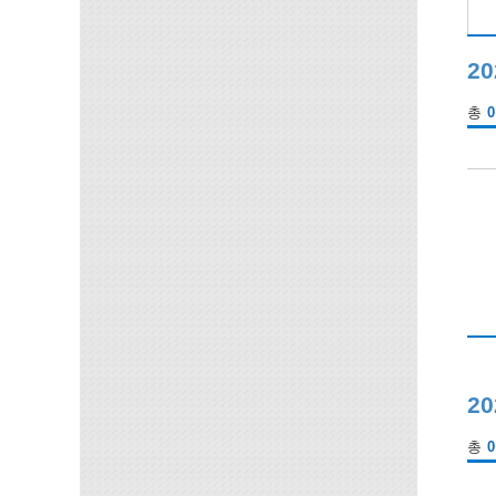
20
총
0
2
총
0