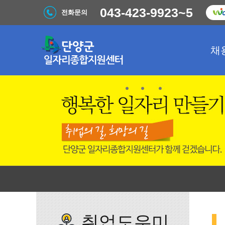
043-423-9923~5
전화문의
채
취업도우미