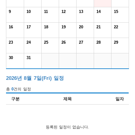
보
보
련
우
내
9
10
11
12
13
14
15
도
16
17
18
19
20
21
22
정
미
23
24
25
26
27
28
29
30
31
우
보
2026년 8월 7일(Fri) 일정
총
0
건의 일정
미
구분
제목
일자
취
등록된 일정이 없습니다.
업