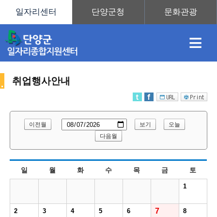
≡
취업행사안내
채
인
직
취
센
이전월
보기
오늘
용
재
업
업
터
다음월
취
일
월
화
수
목
금
토
정
정
훈
도
안
1
업
7
2
3
4
5
6
8