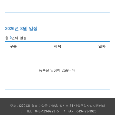
행
사
안
2026년 8월 일정
내
총
0
건의 일정
구분
제목
일자
등록된 일정이 없습니다.
주소 : (27013) 충북 단양군 단양읍 상진로 84 단양군일자리지원센터
TEL : 043-423-9923~5
FAX : 043-423-9926