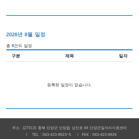
행
사
안
2026년 8월 일정
내
총
0
건의 일정
구분
제목
일자
등록된 일정이 없습니다.
주소 : (27013) 충북 단양군 단양읍 상진로 84 단양군일자리지원센터
TEL : 043-423-9923~5
FAX : 043-423-9926