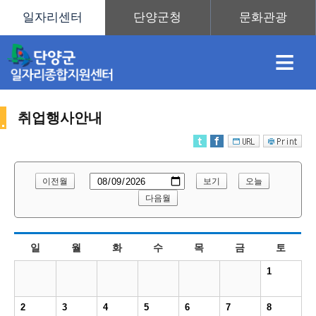
≡
취업행사안내
채
인
직
취
센
이전월
보기
오늘
용
재
업
업
터
다음월
취
일
월
화
수
목
금
토
정
정
훈
도
안
1
업
2
3
4
5
6
7
8