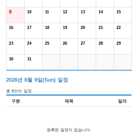
보
보
련
우
내
9
10
11
12
13
14
15
도
16
17
18
19
20
21
22
정
미
23
24
25
26
27
28
29
30
31
우
보
2026년 8월 9일(Sun) 일정
총
0
건의 일정
미
구분
제목
일자
취
등록된 일정이 없습니다.
업