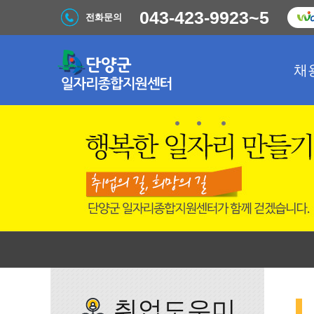
043-423-9923~5
전화문의
채
취업도우미