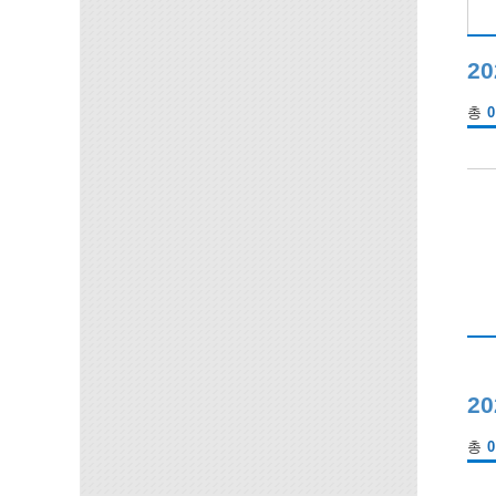
20
총
0
2
총
0