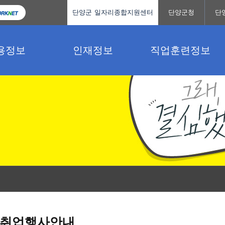
단양군 일자리종합지원센터
단양군청
단
용정보
인재정보
직업훈련정보
취업행사안내