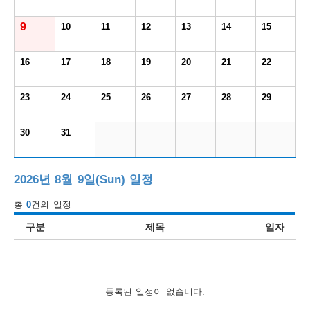
보
보
련
우
내
9
10
11
12
13
14
15
도
16
17
18
19
20
21
22
정
미
23
24
25
26
27
28
29
30
31
우
보
2026년 8월 9일(Sun) 일정
총
0
건의 일정
미
구분
제목
일자
취
등록된 일정이 없습니다.
업