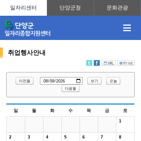
≡
취업행사안내
채
인
직
취
센
이전월
보기
오늘
용
재
업
업
터
다음월
취
일
월
화
수
목
금
토
정
정
훈
도
안
1
업
2
3
4
5
6
7
8