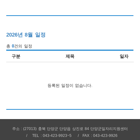
행
사
안
2026년 8월 일정
내
총
0
건의 일정
구분
제목
일자
등록된 일정이 없습니다.
주소 : (27013) 충북 단양군 단양읍 상진로 84 단양군일자리지원센터
TEL : 043-423-9923~5
FAX : 043-423-9926