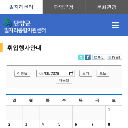
≡
취업행사안내
채
인
직
취
센
이전월
보기
오늘
용
재
업
업
터
다음월
취
일
월
화
수
목
금
토
정
정
훈
도
안
1
업
2
3
4
5
6
7
8