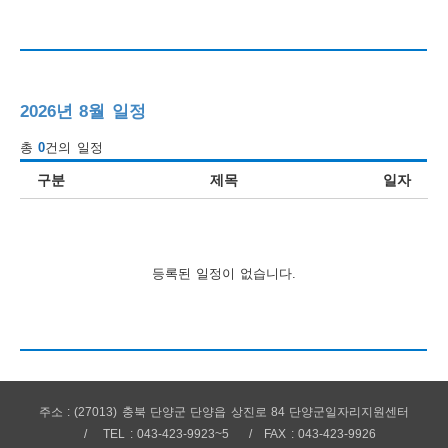
행
사
안
2026년 8월 일정
내
총
0
건의 일정
구분
제목
일자
등록된 일정이 없습니다.
주소 : (27013) 충북 단양군 단양읍 상진로 84 단양군일자리지원센터
TEL : 043-423-9923~5
FAX : 043-423-9926