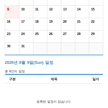
보
보
련
우
내
9
10
11
12
13
14
15
도
16
17
18
19
20
21
22
정
미
23
24
25
26
27
28
29
30
31
우
보
2026년 8월 9일(Sun) 일정
총
0
건의 일정
미
구분
제목
일자
취
등록된 일정이 없습니다.
업