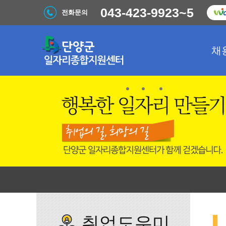
043-423-9923~5
전화문의
채
취업도우미