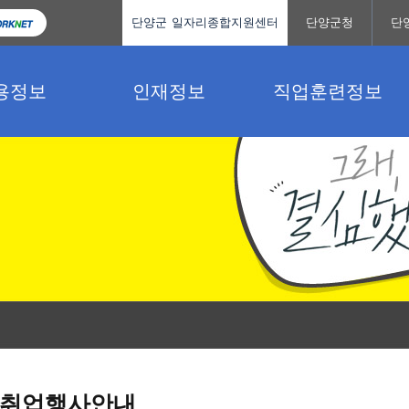
단양군 일자리종합지원센터
단양군청
단
용정보
인재정보
직업훈련정보
취업행사안내