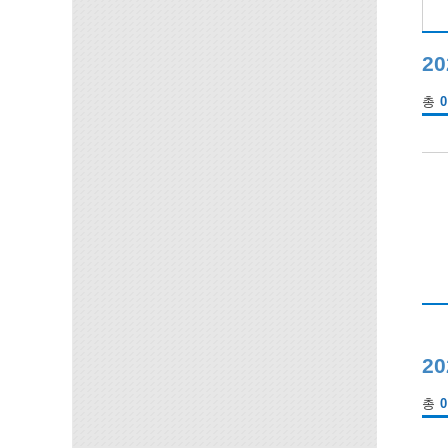
2
총
0
2
총
0