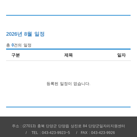
행
사
안
2026년 8월 일정
내
총
0
건의 일정
구분
제목
일자
등록된 일정이 없습니다.
주소 : (27013) 충북 단양군 단양읍 상진로 84 단양군일자리지원센터
TEL : 043-423-9923~5
FAX : 043-423-9926