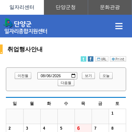
≡
취업행사안내
채
인
직
취
센
이전월
보기
오늘
용
재
업
업
터
다음월
취
일
월
화
수
목
금
토
정
정
훈
도
안
1
업
6
2
3
4
5
7
8