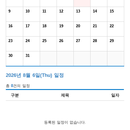
보
보
련
우
내
9
10
11
12
13
14
15
도
16
17
18
19
20
21
22
정
미
23
24
25
26
27
28
29
30
31
우
보
2026년 8월 6일(Thu) 일정
총
0
건의 일정
미
구분
제목
일자
취
등록된 일정이 없습니다.
업