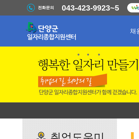
043-423-9923~5
전화문의
채
취업도우미