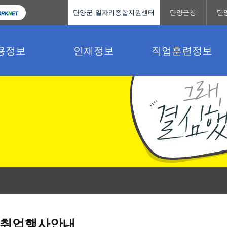
단양군 일자리종합지원센터
단양군청
단
용정보
인재정보
직업훈련정보
취업행사안내