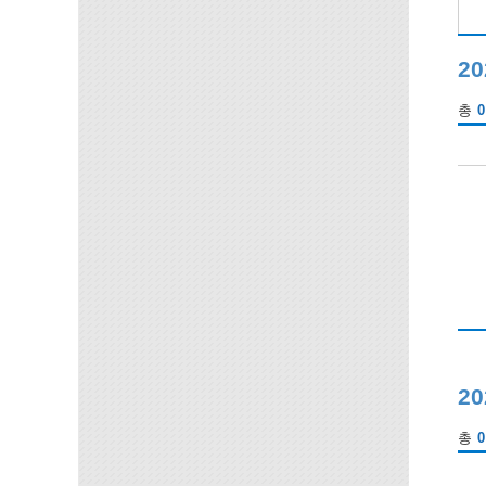
20
총
0
2
총
0