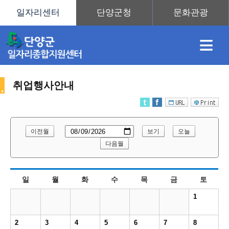
≡
취업행사안내
채
인
직
취
센
이전월
보기
오늘
용
재
업
업
터
다음월
취
일
월
화
수
목
금
토
정
정
훈
도
안
1
업
2
3
4
5
6
7
8