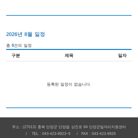
행
사
안
2026년 8월 일정
내
총
0
건의 일정
구분
제목
일자
등록된 일정이 없습니다.
주소 : (27013) 충북 단양군 단양읍 상진로 84 단양군일자리지원센터
TEL : 043-423-9923~5
FAX : 043-423-9926