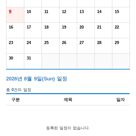
보
보
련
우
내
9
10
11
12
13
14
15
도
16
17
18
19
20
21
22
정
미
23
24
25
26
27
28
29
30
31
우
보
2026년 8월 9일(Sun) 일정
총
0
건의 일정
미
구분
제목
일자
취
등록된 일정이 없습니다.
업