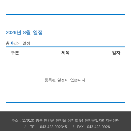
행
사
안
2026년 8월 일정
내
총
0
건의 일정
구분
제목
일자
등록된 일정이 없습니다.
주소 : (27013) 충북 단양군 단양읍 상진로 84 단양군일자리지원센터
TEL : 043-423-9923~5
FAX : 043-423-9926