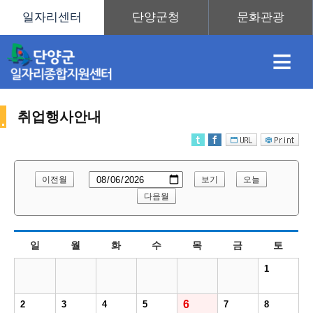
≡
취업행사안내
채
인
직
취
센
이전월
보기
오늘
용
재
업
업
터
다음월
취
일
월
화
수
목
금
토
정
정
훈
도
안
1
업
6
2
3
4
5
7
8