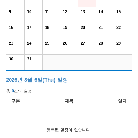
보
보
련
우
내
9
10
11
12
13
14
15
도
16
17
18
19
20
21
22
정
미
23
24
25
26
27
28
29
30
31
우
보
2026년 8월 6일(Thu) 일정
총
0
건의 일정
미
구분
제목
일자
취
등록된 일정이 없습니다.
업