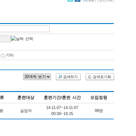
기타
검색하기
검색초기화
류
훈련대상
훈련기간/훈련 시간
모집정원
14-11-07~14-11-07
용
실업자
99명
00:00~19:25