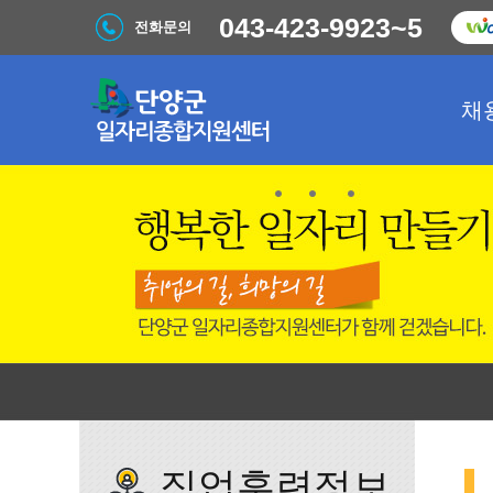
043-423-9923~5
전화문의
채
직업훈련정보