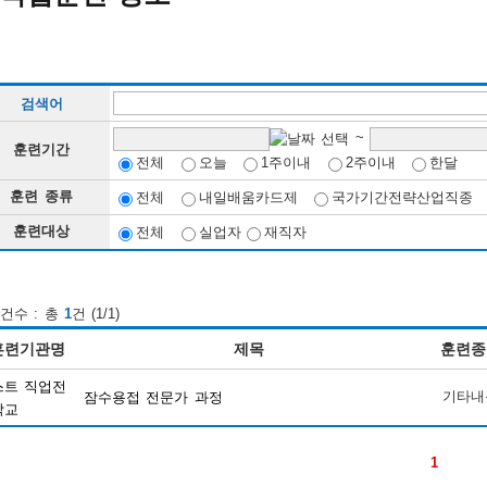
검색어
~
훈련기간
전체
오늘
1주이내
2주이내
한달
훈련 종류
전체
내일배움카드제
국가기간전략산업직종
훈련대상
전체
실업자
재직자
건수 : 총
1
건 (1/1)
훈련기관명
제목
훈련종
스트 직업전
기타내
잠수용접 전문가 과정
학교
1