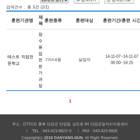
검색하기
검색초기화
검색건수 : 총
1
건 (1/1)
보
보
련
우
내
제
훈련기관명
훈련종류
훈련대상
훈련기간/훈련 시
목
훈
잠
정
미
수
용
접
14-11-07~14-11-07
테스트 직업전
기타내용
실업자
전
00:00~19:25
문학교
련
문
보
가
과
정
1
정
주소 : (27013) 충북 단양군 단양읍 상진로 84 단양군일자리지원센터
TEL : 043-423-9923~5
FAX : 043-423-9926
Copyright(c)
2018 DANYANG-GUN
. All Right Reserved.