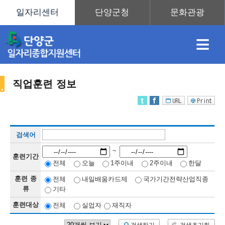
≡
직업훈련 정보
채
인
직
취
센
검색어
용
재
업
업
터
직
~
훈련기간
전체
오늘
1주이내
2주이내
한달
훈련 종
전체
내일배움카드제
국가기간전략산업직종
정
정
훈
도
안
류
기타
훈련대상
전체
실업자
재직자
업