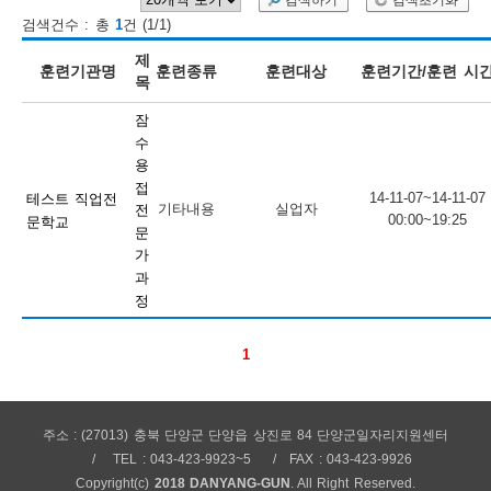
검색하기
검색초기화
검색건수 : 총
1
건 (1/1)
보
보
련
우
내
제
훈련기관명
훈련종류
훈련대상
훈련기간/훈련 시
목
훈
잠
정
미
수
용
접
14-11-07~14-11-07
테스트 직업전
기타내용
실업자
전
00:00~19:25
문학교
련
문
보
가
과
정
1
정
주소 : (27013) 충북 단양군 단양읍 상진로 84 단양군일자리지원센터
TEL : 043-423-9923~5
FAX : 043-423-9926
Copyright(c)
2018 DANYANG-GUN
. All Right Reserved.