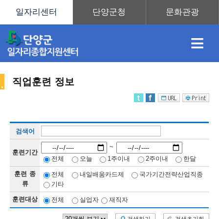
≡
직업훈련 정보
채
인
직
취
센
검색어
용
재
업
업
터
직
~
훈련기간
전체
오늘
1주이내
2주이내
한달
훈련 종
전체
내일배움카드제
국가기간전략산업직종
정
정
훈
도
안
류
기타
훈련대상
전체
실업자
재직자
업