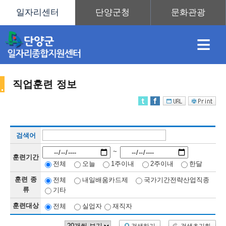
≡
직업훈련 정보
채
인
직
취
센
검색어
용
재
업
업
터
직
~
훈련기간
전체
오늘
1주이내
2주이내
한달
훈련 종
전체
내일배움카드제
국가기간전략산업직종
정
정
훈
도
안
류
기타
훈련대상
전체
실업자
재직자
업