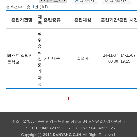
검색하기
검색초기화
검색건수 : 총
1
건 (1/1)
보
보
련
우
내
제
훈련기관명
훈련종류
훈련대상
훈련기간/훈련 시
목
훈
잠
정
미
수
용
접
14-11-07~14-11-07
테스트 직업전
기타내용
실업자
전
00:00~19:25
문학교
련
문
보
가
과
정
1
정
주소 : (27013) 충북 단양군 단양읍 상진로 84 단양군일자리지원센터
TEL : 043-423-9923~5
FAX : 043-423-9926
Copyright(c)
2018 DANYANG-GUN
. All Right Reserved.